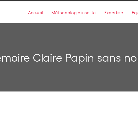
Accueil
Méthodologie insolite
Expertise
Eq
moire Claire Papin sans n