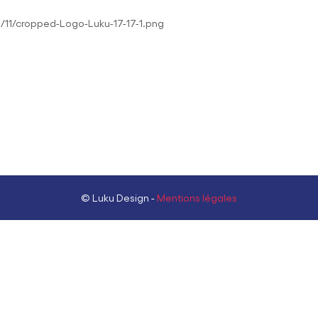
/11/cropped-Logo-Luku-17-17-1.png
© Luku Design -
Mentions légales