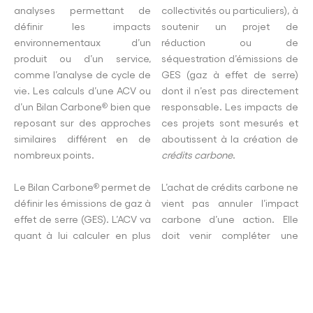
analyses permettant de
collectivités ou particuliers), à
définir les impacts
soutenir un projet de
environnementaux d’un
réduction ou de
produit ou d’un service,
séquestration d’émissions de
comme l’analyse de cycle de
GES (gaz à effet de serre)
vie. Les calculs d’une ACV ou
dont il n’est pas directement
d’un Bilan Carbone
bien que
responsable. Les impacts de
®
reposant sur des approches
ces projets sont mesurés et
similaires différent en de
aboutissent à la création de
nombreux points.
crédits carbone
.
Le Bilan Carbone
permet de
L’achat de crédits carbone ne
®
définir les émissions de gaz à
vient pas annuler l’impact
effet de serre (GES). L’ACV va
carbone d’une action. Elle
quant à lui calculer en plus
doit venir compléter une
d’autres catégories
démarche de réduction
importantes pour
interne des émissions de gaz
l’environnement comme la
à effet de serre. Pourtant il
toxicité pour l’homme,
n’est pas toujours utilisé à cet